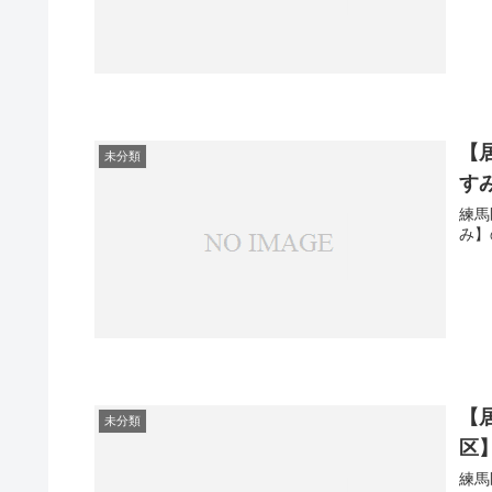
【
未分類
すみ
練馬
み】
【
未分類
区】
練馬