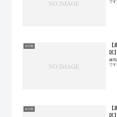
です
【
未分類
区】
練馬
です
【
未分類
区】