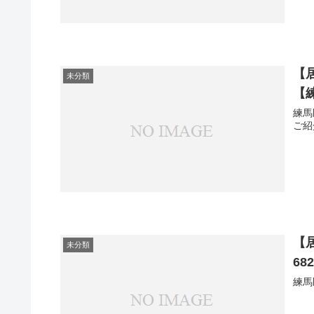
【
未分類
【練
練馬
ご紹
【
未分類
68
練馬