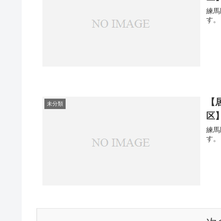
練馬
す。
【
未分類
区】
練馬
す。