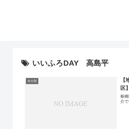
いいふろDAY 高島平
【
未分類
区】
板橋
介で