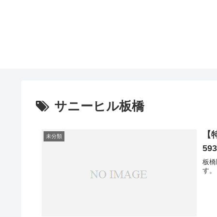
サニーヒル板橋
【
未分類
59
板橋
す。