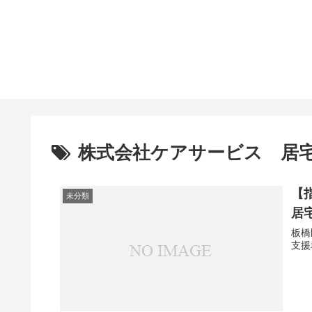
株式会社ケアサービス 居
【
未分類
居宅
板橋
支援